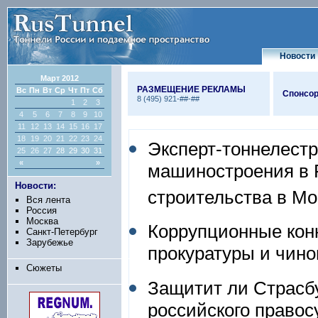
Новости
Март 2012
РАЗМЕЩЕНИЕ РЕКЛАМЫ
Вс
Пн
Вт
Ср
Чт
Пт
Сб
Спонсор
8 (495) 921-##-##
1
2
3
4
5
6
7
8
9
10
11
12
13
14
15
16
17
18
19
20
21
22
23
24
Эксперт-тоннелест
25
26
27
28
29
30
31
«
»
машиностроения в Р
Новости:
строительства в Мо
Вся лента
Россия
Москва
Коррупционные кон
Санкт-Петербург
Зарубежье
прокуратуры и чино
Сюжеты
Защитит ли Страсбу
российского право