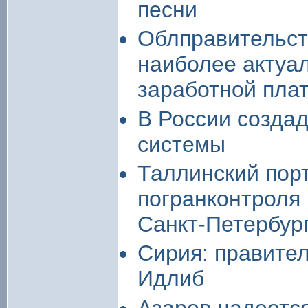
песни
Облправительств
наиболее актуа
заработной пла
В России созда
системы
Таллинский порт
погранконтроля
Санкт-Петербур
Сирия: правите
Идлиб
Азаров надеется