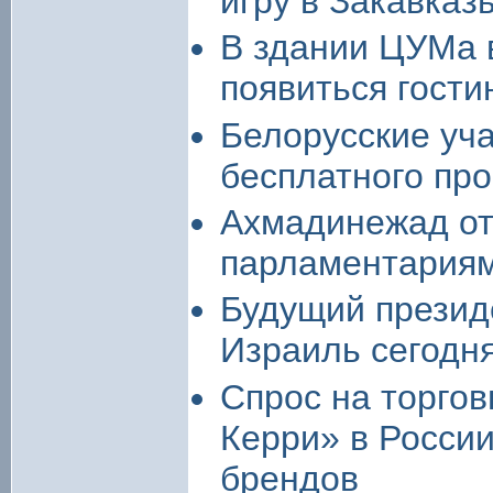
игру в Закавказ
В здании ЦУМа 
появиться гости
Белорусские уч
бесплатного пр
Ахмадинежад от
парламентария
Будущий президе
Израиль сегодн
Спрос на торго
Керри» в России
брендов