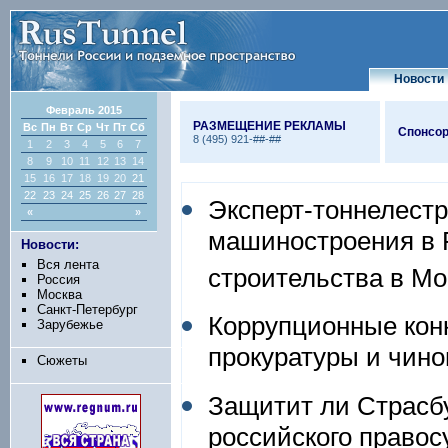
Новости
Февраль 2015
РАЗМЕЩЕНИЕ РЕКЛАМЫ
Вс
Пн
Вт
Ср
Чт
Пт
Сб
Спонсор
8 (495) 921-##-##
1
2
3
4
5
6
7
8
9
10
11
12
13
14
15
16
17
18
19
20
21
22
23
24
25
26
27
28
Эксперт-тоннелест
«
»
машиностроения в Р
Новости:
Вся лента
строительства в Мо
Россия
Москва
Санкт-Петербург
Коррупционные кон
Зарубежье
прокуратуры и чино
Сюжеты
Защитит ли Страсбу
российского право